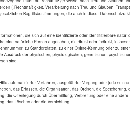
enbezogene Daten auf rechtmäßige Weise, nach Treu und Glauben und i
erden („Rechtmäßigkeit, Verarbeitung nach Treu und Glauben, Transpa
n gesetzlichen Begriffsbestimmungen, die auch in dieser Datenschutzer
rmationen, die sich auf eine identifizierte oder identifizierbare natür
wird eine natürliche Person angesehen, die direkt oder indirekt, insbes
ennnummer, zu Standortdaten, zu einer Online-Kennung oder zu ein
ie Ausdruck der physischen, physiologischen, genetischen, psychischen, 
rson sind.
ne Hilfe automatisierter Verfahren, ausgeführter Vorgang oder jede so
ben, das Erfassen, die Organisation, das Ordnen, die Speicherung, 
g, die Offenlegung durch Übermittlung, Verbreitung oder eine andere 
ng, das Löschen oder die Vernichtung.